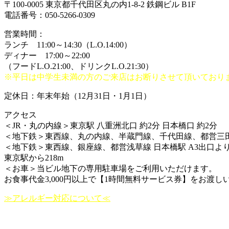
〒100-0005 東京都千代田区丸の内1-8-2 鉄鋼ビル B1F
電話番号：050-5266-0309
営業時間：
ランチ 11:00～14:30（L.O.14:00）
ディナー 17:00～22:00
（フードL.O.21:00、ドリンクL.O.21:30）
※平日は中学生未満の方のご来店はお断りさせて頂いており
定休日：年末年始（12月31日・1月1日）
アクセス
＜JR・丸の内線＞東京駅 八重洲北口 約2分 日本橋口 約2分
＜地下鉄＞東西線、丸の内線、半蔵門線、千代田線、都営三田線
＜地下鉄＞東西線、銀座線、都営浅草線 日本橋駅 A3出口より
東京駅から218m
＜お車＞当ビル地下の専用駐車場をご利用いただけます。
お食事代金3,000円以上で【1時間無料サービス券】をお渡し
≫アレルギー対応について≪