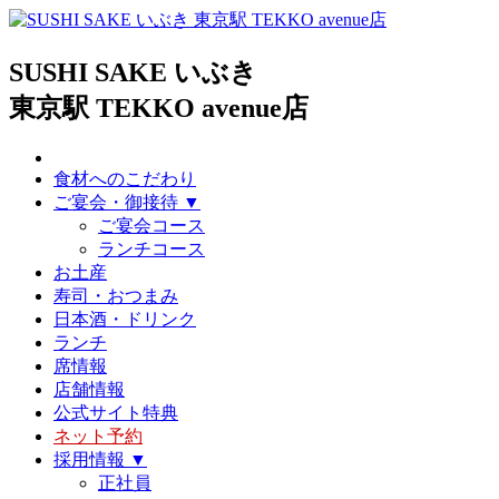
SUSHI SAKE いぶき
東京駅 TEKKO avenue店
食材へのこだわり
ご宴会・御接待 ▼
ご宴会コース
ランチコース
お土産
寿司・おつまみ
日本酒・ドリンク
ランチ
席情報
店舗情報
公式サイト特典
ネット予約
採用情報 ▼
正社員