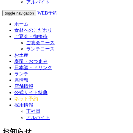
アルバイト
WEB予約
toggle navigation
ホーム
食材へのこだわり
ご宴会・御接待
ご宴会コース
ランチコース
お土産
寿司・おつまみ
日本酒・ドリンク
ランチ
席情報
店舗情報
公式サイト特典
ネット予約
採用情報
正社員
アルバイト
お知らせ