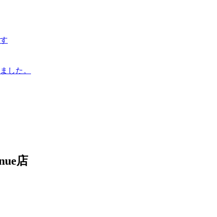
す
ました。
nue店