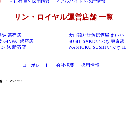
約
＜正社員＞採用情報
＜アルバイト＞採用情報
サン・ロイヤル運営店舗 一覧
銀波 新宿店
大山鶏と鮮魚居酒屋 まいか
-GINPA- 銀座店
SUSHI SAKE いぶき 東京駅 T
ン 縁 新宿店
WASHOKU SUSHI いぶき-I
コーポレート
会社概要
採用情報
s reserved.