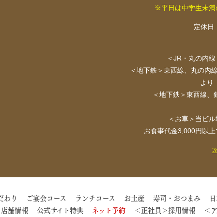
※平日は中学生未満
定休日
＜JR・丸の内線
＜地下鉄＞東西線、丸の内線
より
＜地下鉄＞東西線、銀
＜お車＞当ビル
お食事代金3,000円
だわり
ご宴会コース
ランチコース
お土産
寿司・おつまみ
日
店舗情報
公式サイト特典
ネット予約
＜正社員＞採用情報
＜ア