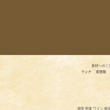
食材へのこ
ランチ
席情報
個室 和食 ワイン 銀