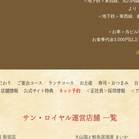
＜地下鉄＞東西線、丸の内線
より
＜地下鉄＞東西線、銀
＜お車＞当ビル
お食事代金3,000円
だわり
ご宴会コース
ランチコース
お土産
寿司・おつまみ
日
店舗情報
公式サイト特典
ネット予約
＜正社員＞採用情報
＜ア
サン・ロイヤル運営店舗 一覧
波 新宿店
大山鶏と鮮魚居酒屋 まいか