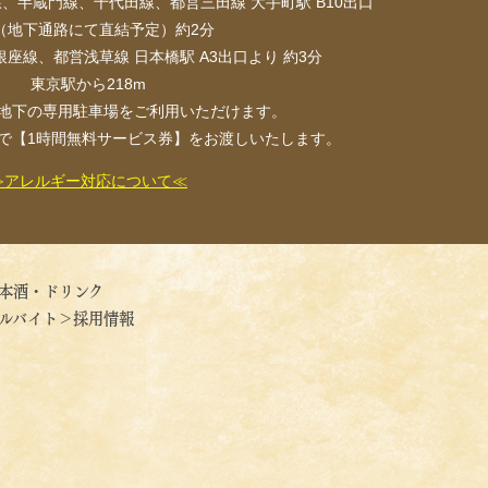
、半蔵門線、千代田線、都営三田線 大手町駅 B10出口
（地下通路にて直結予定）約2分
座線、都営浅草線 日本橋駅 A3出口より 約3分
東京駅から218m
地下の専用駐車場をご利用いただけます。
以上で【1時間無料サービス券】をお渡しいたします。
≫アレルギー対応について≪
本酒・ドリンク
ルバイト＞採用情報